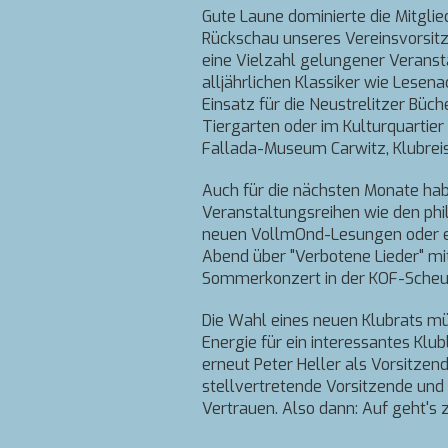
Gute Laune dominierte die Mitgl
Rückschau unseres Vereinsvorsitz
eine Vielzahl gelungener Veransta
alljährlichen Klassiker wie Lesen
Einsatz für die Neustrelitzer B
Tiergarten oder im Kulturquartie
Fallada-Museum Carwitz, Klubre
Auch für die nächsten Monate ha
Veranstaltungsreihen wie den phil
neuen VollmOnd-Lesungen oder e
Abend über "Verbotene Lieder" m
Sommerkonzert in der KOF-Scheune
Die Wahl eines neuen Klubrats mün
Energie für ein interessantes Klu
erneut Peter Heller als Vorsitzen
stellvertretende Vorsitzende und 
Vertrauen. Also dann: Auf geht's z