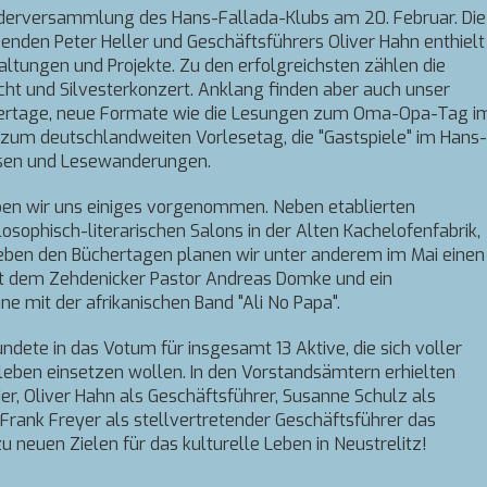
iederversammlung des Hans-Fallada-Klubs am 20. Februar. Die
enden Peter Heller und Geschäftsführers Oliver Hahn enthielt
ltungen und Projekte. Zu den erfolgreichsten zählen die
acht und Silvesterkonzert. Anklang finden aber auch unser
üchertage, neue Formate wie die Lesungen zum Oma-Opa-Tag i
r zum deutschlandweiten Vorlesetag, die "Gastspiele" im Hans-
isen und Lesewanderungen.
ben wir uns einiges vorgenommen. Neben etablierten
osophisch-literarischen Salons in der Alten Kachelofenfabrik,
ben den Büchertagen planen wir unter anderem im Mai einen
it dem Zehdenicker Pastor Andreas Domke und ein
 mit der afrikanischen Band "Ali No Papa".
dete in das Votum für insgesamt 13 Aktive, die sich voller
bleben einsetzen wollen. In den Vorstandsämtern erhielten
der, Oliver Hahn als Geschäftsführer, Susanne Schulz als
Frank Freyer als stellvertretender Geschäftsführer das
u neuen Zielen für das kulturelle Leben in Neustrelitz!